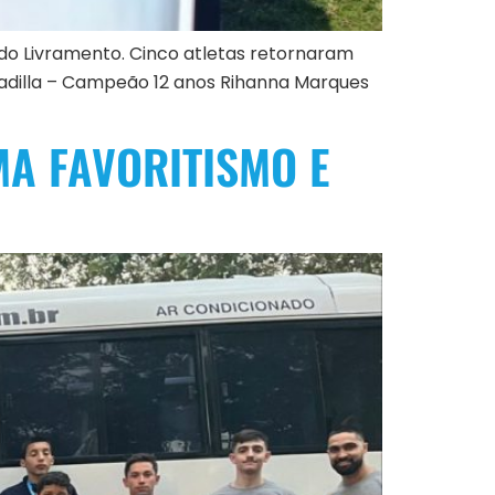
 do Livramento. Cinco atletas retornaram
adilla – Campeão 12 anos Rihanna Marques
MA FAVORITISMO E