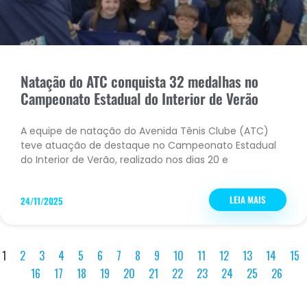
Natação do ATC conquista 32 medalhas no
Campeonato Estadual do Interior de Verão
A equipe de natação do Avenida Tênis Clube (ATC)
teve atuação de destaque no Campeonato Estadual
do Interior de Verão, realizado nos dias 20 e
LEIA MAIS
24/11/2025
1
2
3
4
5
6
7
8
9
10
11
12
13
14
15
16
17
18
19
20
21
22
23
24
25
26