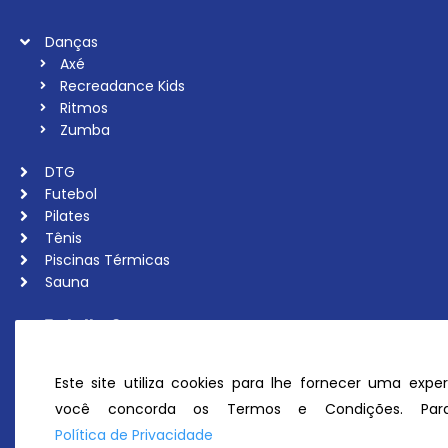
Danças
Axé
Recreadance Kids
Ritmos
Zumba
DTG
Futebol
Pilates
Tênis
Piscinas Térmicas
Sauna
Trabalhe Conosco
Associe-se
Ouvidoria
Este site utiliza cookies para lhe fornecer uma exper
Política de Privacidade
você concorda os Termos e Condições. Para
Perguntas Frequentes
Política de Privacidade