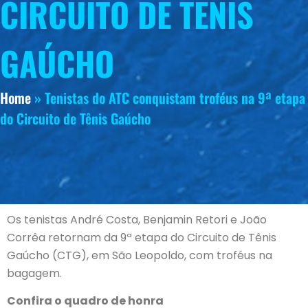
CIRCUITO DE TÊNIS
GAÚCHO
Home
»
Tenistas do ATC conquistam troféus na 9ª etapa
do Circuito de Tênis Gaúcho
Os tenistas André Costa, Benjamin Retori e João
Corrêa retornam da 9ª etapa do Circuito de Tênis
Gaúcho (CTG), em São Leopoldo, com troféus na
bagagem.
Confira o quadro de honra