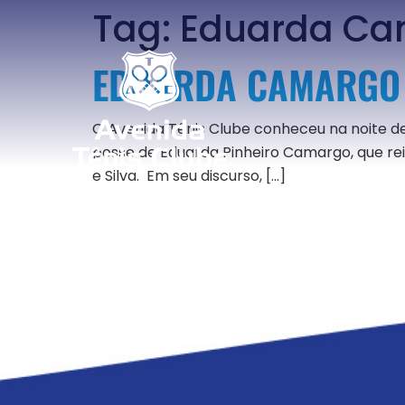
Tag:
Eduarda Ca
EDUARDA CAMARGO É
O Avenida Tênis Clube conheceu na noite de s
posse de Eduarda Pinheiro Camargo, que rein
e Silva. Em seu discurso, […]