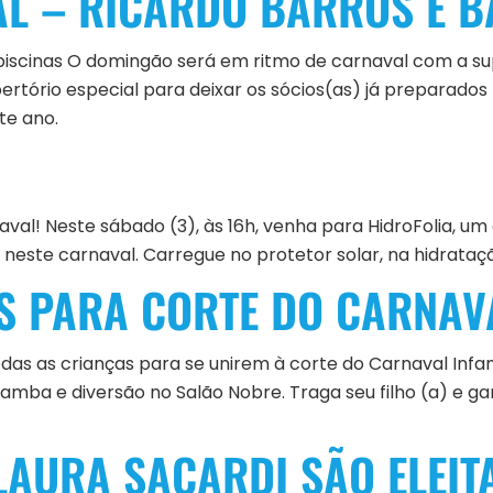
AL – RICARDO BARROS E 
 piscinas O domingão será em ritmo de carnaval com a su
rtório especial para deixar os sócios(as) já preparados
te ano.
val! Neste sábado (3), às 16h, venha para HidroFolia, um 
este carnaval. Carregue no protetor solar, na hidrataç
S PARA CORTE DO CARNAVA
odas as crianças para se unirem à corte do Carnaval Infant
 samba e diversão no Salão Nobre. Traga seu filho (a) e g
LAURA SACARDI SÃO ELEIT