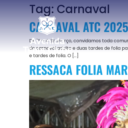
Tag:
Carnaval
CARNAVAL ATC 2025
De 1º a 4 de março, convidamos toda comun
de carnaval adulto e duas tardes de folia 
e tardes de folia. O […]
RESSACA FOLIA MA