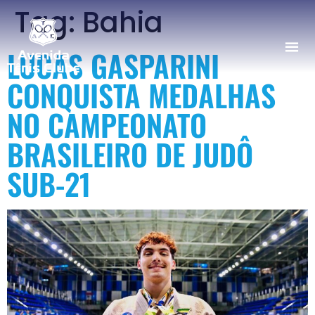
Tag:
Bahia
LUCAS GASPARINI
CONQUISTA MEDALHAS
NO CAMPEONATO
BRASILEIRO DE JUDÔ
SUB-21