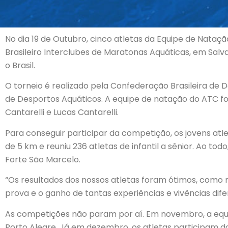
No dia 19 de Outubro, cinco atletas da Equipe de Nata
Brasileiro Interclubes de Maratonas Aquáticas, em Salv
o Brasil.
O torneio é realizado pela Confederação Brasileira de
de Desportos Aquáticos. A equipe de natação do ATC foi
Cantarelli e Lucas Cantarelli.
Para conseguir participar da competição, os jovens atl
de 5 km e reuniu 236 atletas de infantil a sênior. Ao t
Forte São Marcelo.
“Os resultados dos nossos atletas foram ótimos, como 
prova e o ganho de tantas experiências e vivências dif
As competições não param por aí. Em novembro, a equipe 
Porto Alegre. Já em dezembro, os atletas participam do 