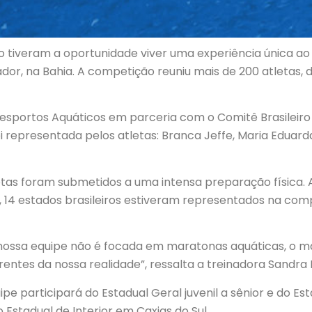
ção tiveram a oportunidade viver uma experiência única 
ador, na Bahia. A competição reuniu mais de 200 atletas,
 Desportos Aquáticos em parceria com o Comitê Brasileir
 representada pelos atletas: Branca Jeffe, Maria Eduarda
etas foram submetidos a uma intensa preparação física. A
odo, 14 estados brasileiros estiveram representados na co
nossa equipe não é focada em maratonas aquáticas, o ma
erentes da nossa realidade”, ressalta a treinadora Sandr
participará do Estadual Geral juvenil a sênior e do Esta
Estadual de Interior em Caxias do Sul.