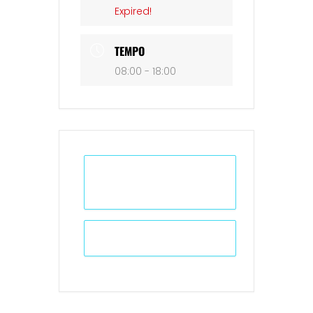
Expired!
TEMPO
08:00 - 18:00
+ Adicionar ao Calendário do
Google
+ iCal / Outlook export