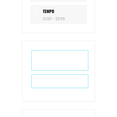
TEMPO
21:00 - 23:55
+ Adicionar ao Calendário do
Google
+ iCal / Outlook export