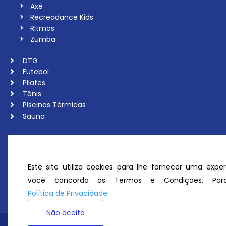
Axé
Recreadance Kids
Ritmos
Zumba
DTG
Futebol
Pilates
Tênis
Piscinas Térmicas
Sauna
Trabalhe Conosco
Associe-se
Ouvidoria
Este site utiliza cookies para lhe fornecer uma exper
Política de Privacidade
você concorda os Termos e Condições. Para
Perguntas Frequentes
Política de Privacidade
Não aceito