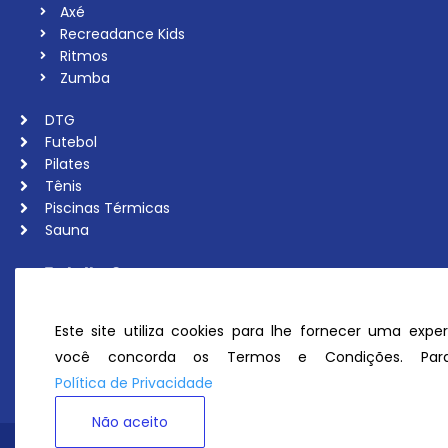
Axé
Recreadance Kids
Ritmos
Zumba
DTG
Futebol
Pilates
Tênis
Piscinas Térmicas
Sauna
Trabalhe Conosco
Associe-se
Ouvidoria
Este site utiliza cookies para lhe fornecer uma exper
Política de Privacidade
você concorda os Termos e Condições. Para
Perguntas Frequentes
Política de Privacidade
Não aceito