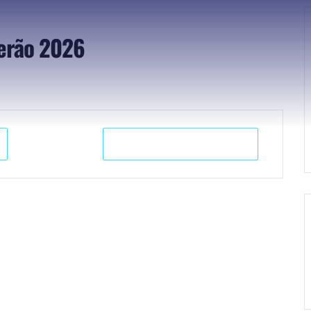
erão 2026
+ iCal / Outlook export