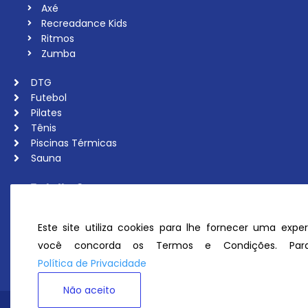
Axé
Recreadance Kids
Ritmos
Zumba
DTG
Futebol
Pilates
Tênis
Piscinas Térmicas
Sauna
Trabalhe Conosco
Associe-se
Ouvidoria
Este site utiliza cookies para lhe fornecer uma exper
Política de Privacidade
você concorda os Termos e Condições. Para
Perguntas Frequentes
Política de Privacidade
Não aceito