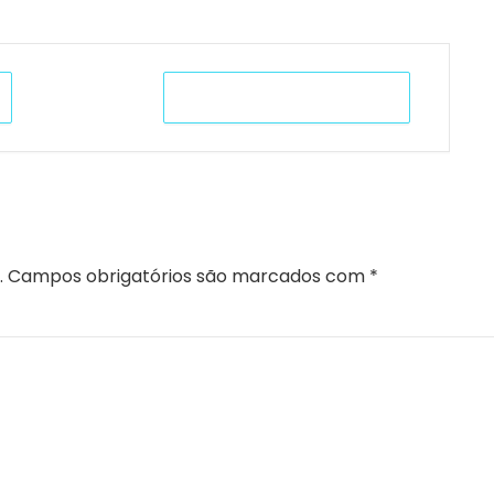
+ iCal / Outlook export
IO
.
Campos obrigatórios são marcados com
*