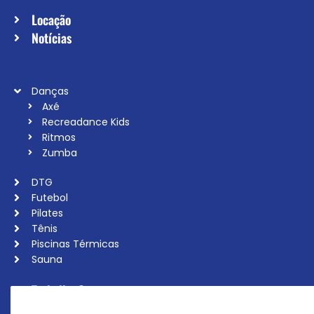
Locação
Notícias
Danças
Axé
Recreadance Kids
Ritmos
Zumba
DTG
Futebol
Pilates
Tênis
Piscinas Térmicas
Sauna
Trabalhe Conosco
Associe-se