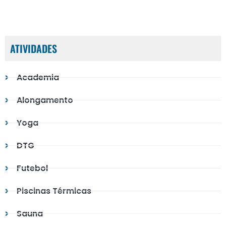
ATIVIDADES
Academia
Alongamento
Yoga
DTG
Futebol
Piscinas Térmicas
Sauna