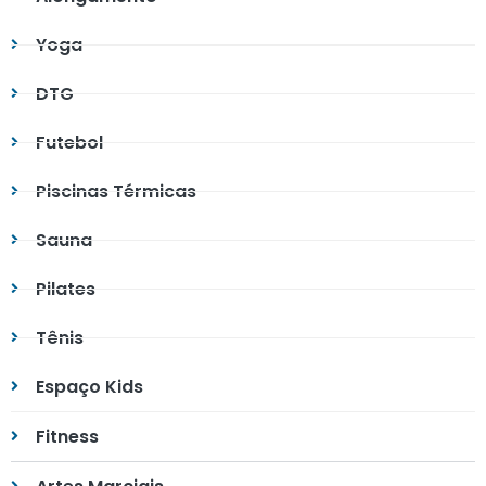
Yoga
DTG
Futebol
Piscinas Térmicas
Sauna
Pilates
Tênis
Espaço Kids
Fitness