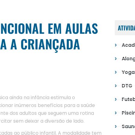
UNCIONAL EM AULAS
ATIVID
DA A CRIANÇADA
Acad
Alon
Yoga
DTG
sica ainda na infância estimula o
Futeb
ionar inúmeros benefícios para a saúde
Pisci
erente dos adultos que seguem uma rotina
citar sem deixar a diversão de lado.
Saun
rtadas ao público infantil. A modalidade tem