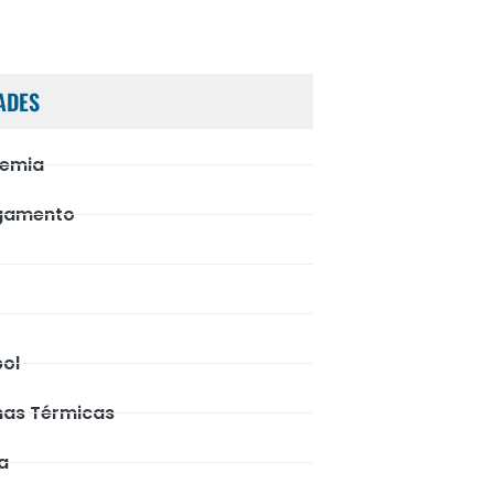
ADES
emia
gamento
ol
nas Térmicas
a