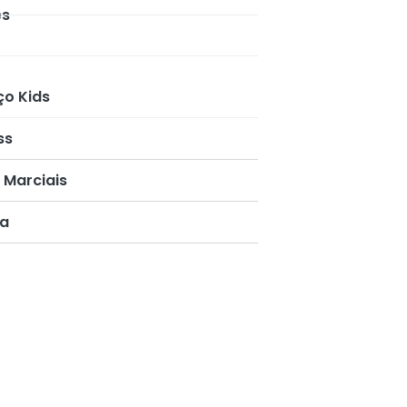
es
ço Kids
ss
 Marciais
a