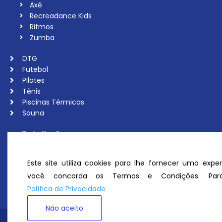
Axé
Recreadance Kids
Ritmos
Zumba
DTG
Futebol
Pilates
Tênis
Piscinas Térmicas
Sauna
Trabalhe Conosco
Associe-se
Ouvidoria
Este site utiliza cookies para lhe fornecer uma exper
Política de Privacidade
você concorda os Termos e Condições. Para
Perguntas Frequentes
Política de Privacidade
Não aceito