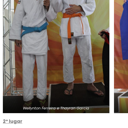
Wellynton Ferreira e Thayran Garcia
2º lugar