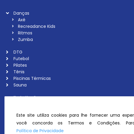
Danças
Axé
Recreadance Kids
Ritmos
Zumba
DTG
Futebol
Pilates
Tênis
Piscinas Térmicas
Sauna
Trabalhe Conosco
Associe-se
Ouvidoria
Este site utiliza cookies para lhe fornecer uma exper
Política de Privacidade
você concorda os Termos e Condições. Para
Perguntas Frequentes
Política de Privacidade