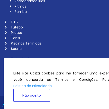
Recreadance Kids
Ritmos
Zumba
DTG
Futebol
Pilates
Tênis
Piscinas Térmicas
Sauna
Trabalhe Conosco
Associe-se
Ouvidoria
Este site utiliza cookies para lhe fornecer uma exper
Política de Privacidade
você concorda os Termos e Condições. Para
Perguntas Frequentes
Política de Privacidade
Não aceito
Avenida Tênis Clube
© Todos os direitos reservados 2026