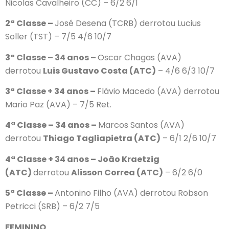
Nicolas Cavalheiro (CC) – 6/2 6/1
2ª Classe –
José Desena (TCRB) derrotou Lucius
Soller (TST) – 7/5 4/6 10/7
3ª Classe – 34 anos –
Oscar Chagas (AVA)
derrotou
Luis Gustavo Costa (ATC)
– 4/6 6/3 10/7
3ª Classe + 34 anos –
Flávio Macedo (AVA) derrotou
Mario Paz (AVA) – 7/5 Ret.
4ª Classe – 34 anos –
Marcos Santos (AVA)
derrotou
Thiago Tagliapietra (ATC)
– 6/1 2/6 10/7
4ª Classe + 34 anos – João Kraetzig
(ATC)
derrotou
Alisson Correa (ATC)
– 6/2 6/0
5ª Classe –
Antonino Filho (AVA) derrotou Robson
Petricci (SRB) – 6/2 7/5
FEMININO