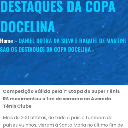
DESTAQUES DA COPA
DOCELINA
Home
»
DANIEL DUTRA DA SILVA E RAQUEL DE MARTINI
SÃO OS DESTAQUES DA COPA DOCELINA
Competição válida pela 1ª Etapa do Super Tênis
RS movimentou o fim de semana no Avenida
Tênis Clube
Mais de 200 atletas, de todo o país e também de
países vizinhos, vieram à Santa Maria no último fim de