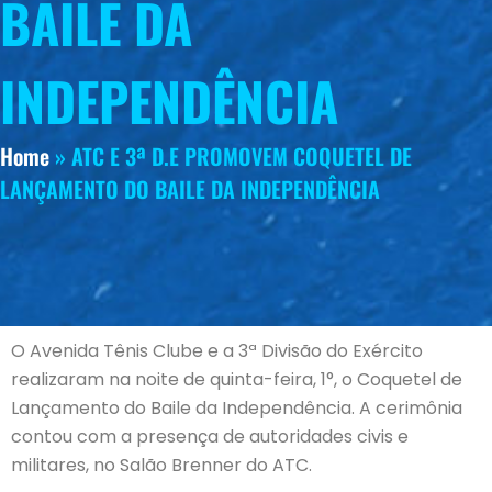
BAILE DA
INDEPENDÊNCIA
Home
»
ATC E 3ª D.E PROMOVEM COQUETEL DE
LANÇAMENTO DO BAILE DA INDEPENDÊNCIA
O Avenida Tênis Clube e a 3ª Divisão do Exército
realizaram na noite de quinta-feira, 1°, o Coquetel de
Lançamento do Baile da Independência. A cerimônia
contou com a presença de autoridades civis e
militares, no Salão Brenner do ATC.