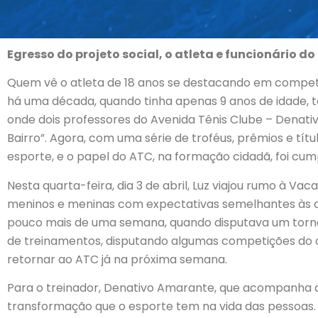
Egresso do projeto social, o atleta e funcionário 
Quem vê o atleta de 18 anos se destacando em competiçõ
há uma década, quando tinha apenas 9 anos de idade, t
onde dois professores do Avenida Tênis Clube – Denati
Bairro”. Agora, com uma série de troféus, prêmios e tí
esporte, e o papel do ATC, na formação cidadã, foi cum
Nesta quarta-feira, dia 3 de abril, Luz viajou rumo à Vaca
meninos e meninas com expectativas semelhantes às del
pouco mais de uma semana, quando disputava um tornei
de treinamentos, disputando algumas competições do cal
retornar ao ATC já na próxima semana.
Para o treinador, Denativo Amarante, que acompanha a
transformação que o esporte tem na vida das pessoas. “D