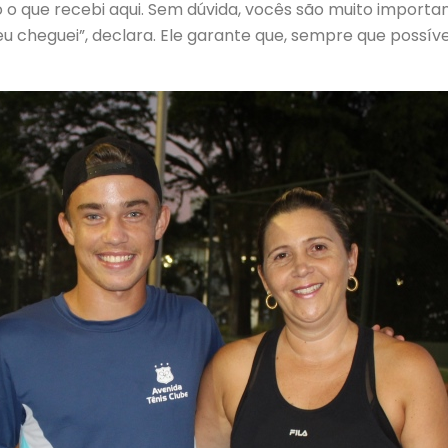
do o que recebi aqui. Sem dúvida, vocês são muito import
cheguei”, declara. Ele garante que, sempre que possível,