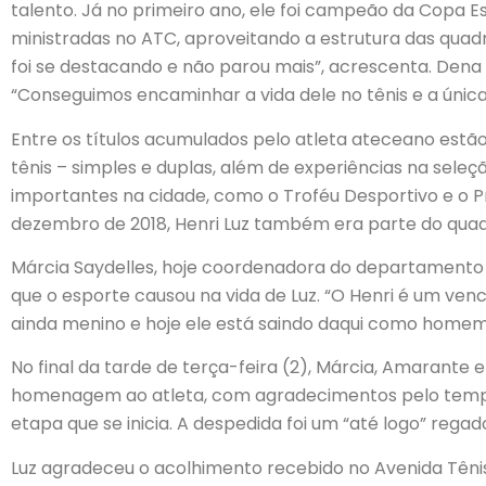
talento. Já no primeiro ano, ele foi campeão da Copa Es
ministradas no ATC, aproveitando a estrutura das quadras
foi se destacando e não parou mais”, acrescenta. Dena 
“Conseguimos encaminhar a vida dele no tênis e a única
Entre os títulos acumulados pelo atleta ateceano est
tênis – simples e duplas, além de experiências na sel
importantes na cidade, como o Troféu Desportivo e o 
dezembro de 2018, Henri Luz também era parte do quadr
Márcia Saydelles, hoje coordenadora do departamento
que o esporte causou na vida de Luz. “O Henri é um ve
ainda menino e hoje ele está saindo daqui como homem
No final da tarde de terça-feira (2), Márcia, Amarant
homenagem ao atleta, com agradecimentos pelo tempo 
etapa que se inicia. A despedida foi um “até logo” rega
Luz agradeceu o acolhimento recebido no Avenida Têni