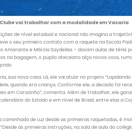
do Clube vai trabalhar com a modalidade em Vacaria
es de nível estadual e nacional não imagina a trajetória 
eve o seu primeiro contato com a raquete na Escola Padr
vo Amarante e Márcia Saydelles – davam aulas de tênis po
tulos na bagagem, o pupilo ateceano alça novos voos, rum
prido.
ria, sua nova casa. Lá, ele vai atuar no projeto “Lapidando
e, quando era criança. Conforme ele, a decisão foi rec
o em Carazinho”, comenta. Além de trabalhar, ele gara
endário do Estado e em nível de Brasil, entre elas a Co
 caminhada de Luz desde as primeiras raquetadas, é mot
esde as primeiras instruções, na sala de aula do colégio,