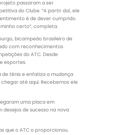
 projeto passaram a ser
itiva do Clube. “A partir daí, ele
 sentimento é de dever cumprido.
caminho certo”, completa.
urgo, bicampeão brasileiro de
aciado com reconhecimentos
ompetições do ATC. Desde
e esportes.
de tênis e enfatiza a mudança
a chegar até aqui. Recebemos ele
entregaram uma placa em
 desejos de sucesso na nova
as que o ATC o proporcionou.