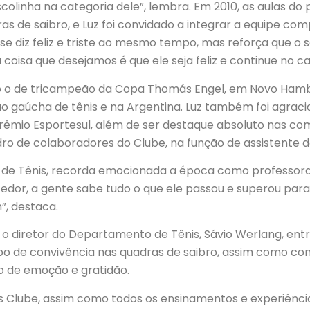
colinha na categoria dele”, lembra. Em 2010, as aulas do
 de saibro, e Luz foi convidado a integrar a equipe compet
se diz feliz e triste ao mesmo tempo, mas reforça que o
 coisa que desejamos é que ele seja feliz e continue no 
ão o de tricampeão da Copa Thomás Engel, em Novo Hamb
eção gaúcha de tênis e na Argentina. Luz também foi agr
Prêmio Esportesul, além de ser destaque absoluto nas c
o de colaboradores do Clube, na função de assistente d
 de Tênis, recorda emocionada a época como professora 
ncedor, a gente sabe tudo o que ele passou e superou par
”, destaca.
e e o diretor do Departamento de Tênis, Sávio Werlang, 
de convivência nas quadras de saibro, assim como com
do de emoção e gratidão.
s Clube, assim como todos os ensinamentos e experiênci