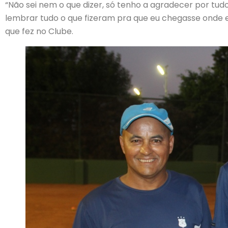
“Não sei nem o que dizer, só tenho a agradecer por tu
lembrar tudo o que fizeram pra que eu chegasse onde eu 
que fez no Clube.