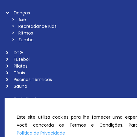
Danças
Axé
Recreadance Kids
Ritmos
Zumba
DTG
Futebol
Pilates
Tênis
Piscinas Térmicas
Sauna
Trabalhe Conosco
Associe-se
Ouvidoria
Este site utiliza cookies para lhe fornecer uma exper
Política de Privacidade
você concorda os Termos e Condições. Para
Perguntas Frequentes
Política de Privacidade